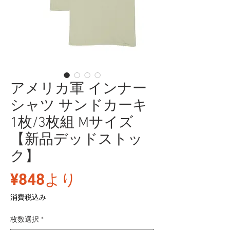
アメリカ軍 インナー
シャツ サンドカーキ
1枚/3枚組 Mサイズ
【新品デッドストッ
ク】
セ
¥848
より
ー
消費税込み
ル
枚数選択
*