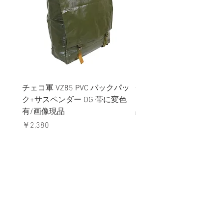
チェコ軍 VZ85 PVC バックパッ
チェコスロバキア軍 連
ク+サスペンダー OG 帯に変色
国章 ピンバッジ シルバ
有/画像現品
品デッドストック】の
価格
価格
￥2,380
￥398
消費税込み
消費税込み
メールマガジンに購読登録
利用規約に同意します
利用規約