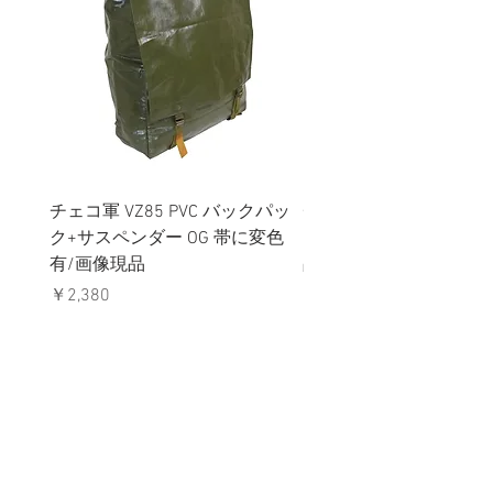
チェコ軍 VZ85 PVC バックパッ
チェコスロバキア軍 連
ク+サスペンダー OG 帯に変色
国章 ピンバッジ シルバ
有/画像現品
品デッドストック】の
価格
価格
￥2,380
￥398
消費税込み
消費税込み
メールマガジンに購読登録