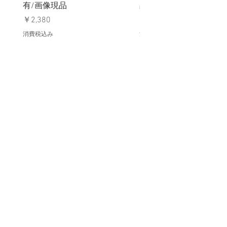
有/画像現品
品デッドストック】の
価格
価格
￥2,380
￥398
消費税込み
消費税込み
メールマガジンに購読登録
利用規約に同意します
利用規約
はこちら
送信する