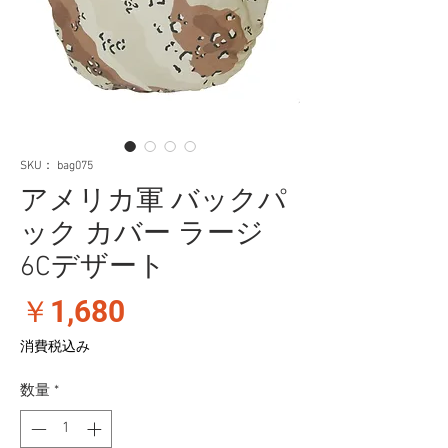
SKU： bag075
アメリカ軍 バックパ
ック カバー ラージ
6Cデザート
価
￥1,680
格
消費税込み
数量
*