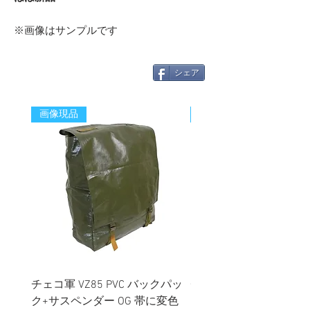
※画像はサンプルです
シェア
画像現品
新着
チェコ軍 VZ85 PVC バックパッ
チェコスロバキア軍 連
ク+サスペンダー OG 帯に変色
国章 ピンバッジ シルバ