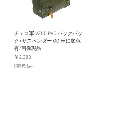
チェコ軍 VZ85 PVC バックパッ
チェコスロバキア軍 連
ク+サスペンダー OG 帯に変色
国章 ピンバッジ シルバ
有/画像現品
品デッドストック】の
価格
価格
￥2,380
￥398
消費税込み
消費税込み
メールマガジンに購読登録
利用規約に同意します
利用規約
はこちら