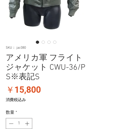
SKU： jac080
アメリカ軍 フライト
ジャケット CWU-36/P
S※表記S
価
￥15,800
格
消費税込み
数量
*