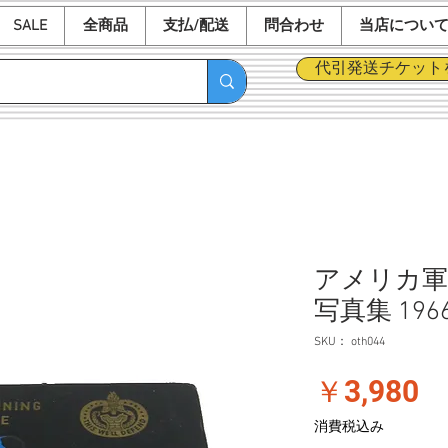
SALE
全商品
支払/配送
問合わせ
当店につい
代引発送チケット
アメリカ軍
写真集 196
SKU： oth044
価
￥3,980
格
消費税込み