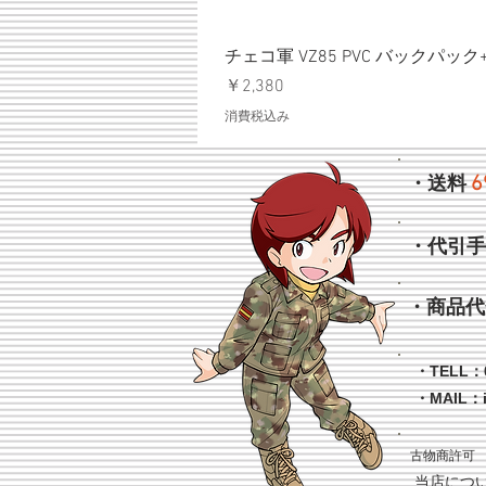
チェコ軍 VZ85 PVC バックパッ
価格
￥2,380
消費税込み
6
・送料
・代引
・商品代
・TELL：0
・MAIL：
古物商許可 
当店につ