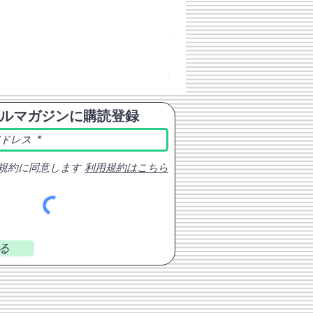
チェコスロバキア軍 連邦共
価格
￥398
消費税込み
ルマガジンに購読登録
規約に同意します
利用規約はこちら
る