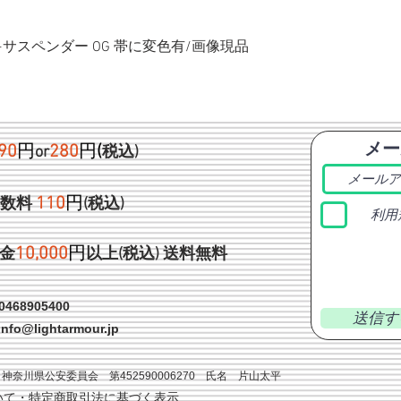
ク+サスペンダー OG 帯に変色有/画像現品
メー
90
円
280
円
(
or
税込)
1
10
円
手数料
(税込)
利用
1
0,000
円
金
以上(税込)
送料無料
468905400
送信す
info@lightarmour.jp
神奈川県公安委員会 第452590006270 氏名 片山太平
いて・特定商取引法に基づく表示