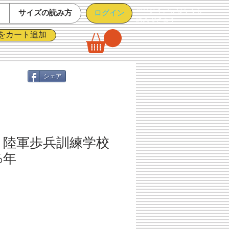
※ログインしなくても
ログイン
て
サイズの読み方
購入できます
をカート追加
シェア
 陸軍歩兵訓練学校
6年