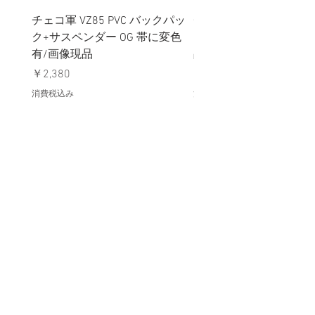
チェコ軍 VZ85 PVC バックパッ
チェコスロバキア軍 連
ク+サスペンダー OG 帯に変色
国章 ピンバッジ シルバ
有/画像現品
品デッドストック】の
価格
価格
￥2,380
￥398
消費税込み
消費税込み
メールマガジンに購読登録
利用規約に同意します
利用規約
はこちら
送信する