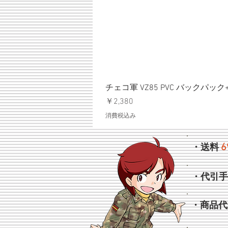
チェコ軍 VZ85 PVC バックパッ
価格
￥2,380
消費税込み
6
・送料
・代引
・商品代