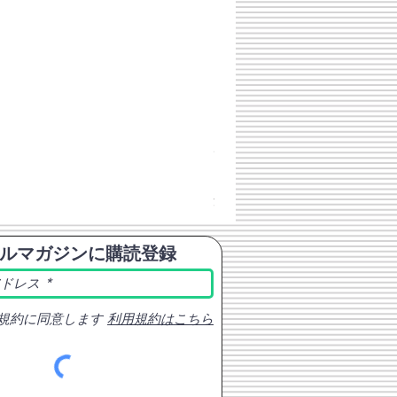
チェコスロバキア軍 連邦共
価格
￥398
消費税込み
ルマガジンに購読登録
規約に同意します
利用規約はこちら