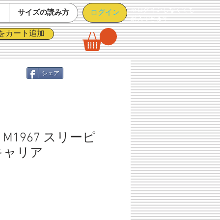
※ログインしなくても
ログイン
て
サイズの読み方
購入できます
をカート追加
シェア
M1967 スリーピ
キャリア