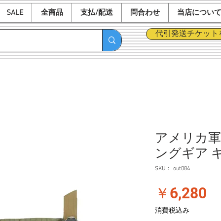
SALE
全商品
支払/配送
問合わせ
当店につい
代引発送チケット
アメリカ軍 
ングギア 
SKU： out084
価
￥6,280
格
消費税込み