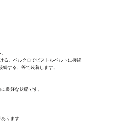
。
み、
掛ける、ベルクロでピストルベルトに接続
接続する、等で装着します。
的に良好な状態です。
があります