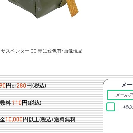
ク+サスペンダー OG 帯に変色有/画像現品
メー
90
円
280
円
(
or
税込)
1
10
円
手数料
(税込)
利用
1
0,000
円
金
以上(税込)
送料無料