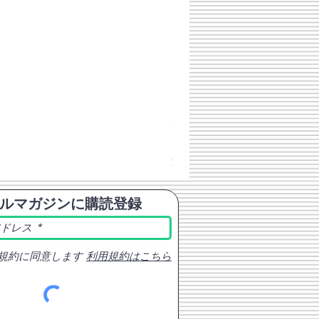
チェコスロバキア軍 連邦共
価格
￥398
消費税込み
ルマガジンに購読登録
規約に同意します
利用規約はこちら