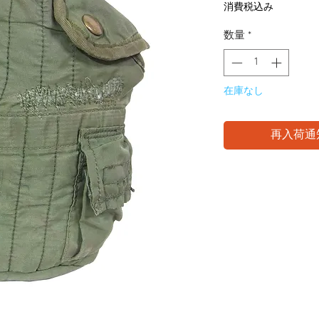
格
消費税込み
数量
*
在庫なし
再入荷通