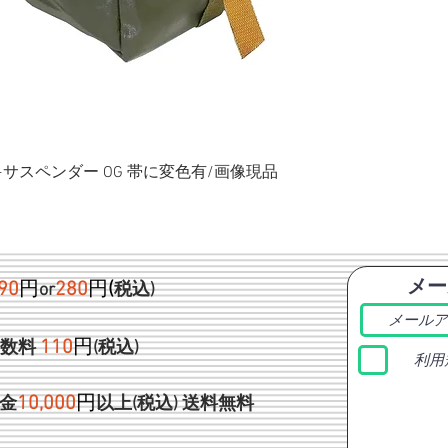
ク+サスペンダー OG 帯に変色有/画像現品
メー
90
円
280
円
(
or
税込)
1
10
円
手数料
(税込)
利用
1
0,000
円
金
以上(税込)
送料無料