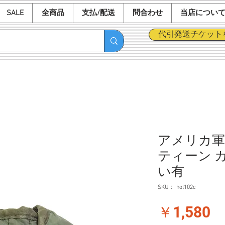
SALE
全商品
支払/配送
問合わせ
当店につい
代引発送チケット
アメリカ軍 M
ティーン カ
い有
SKU： hol102c
価
￥1,580