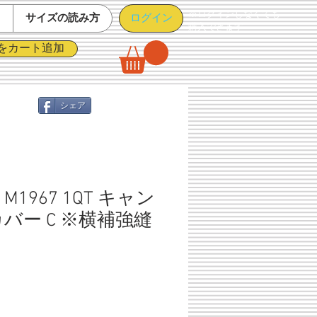
※ログインしなくても
ログイン
て
サイズの読み方
購入できます
をカート追加
シェア
1967 1QT キャン
バー C ※横補強縫