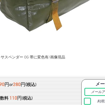
ク+サスペンダー OG 帯に変色有/画像現品
メー
90
円
280
円
(
or
税込)
1
10
円
手数料
(税込)
利用