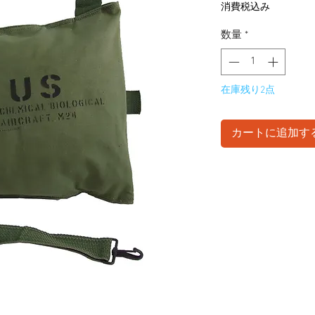
格
消費税込み
数量
*
在庫残り2点
カートに追加す