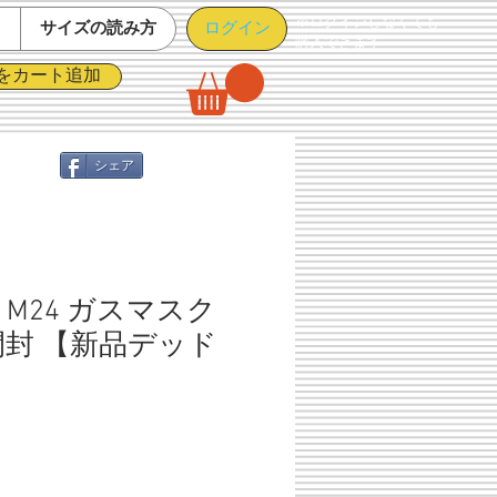
※ログインしなくても
ログイン
て
サイズの読み方
購入できます
をカート追加
シェア
M24 ガスマスク
開封 【新品デッド