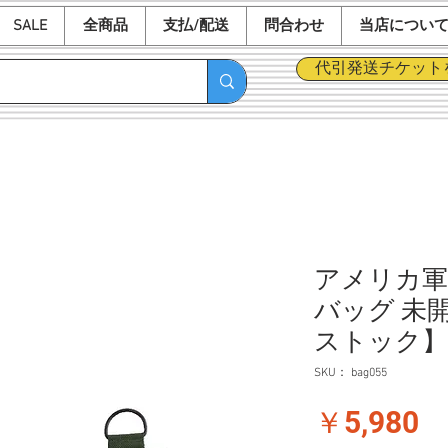
SALE
全商品
支払/配送
問合わせ
当店につい
代引発送チケット
アメリカ軍 
バッグ 未
ストック】
SKU： bag055
価
￥5,980