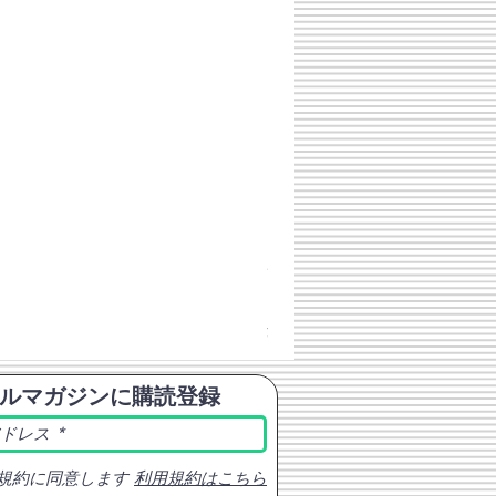
チェコスロバキア軍 連邦共
価格
￥398
消費税込み
ルマガジンに購読登録
規約に同意します
利用規約はこちら