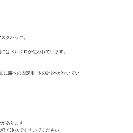
マスクバッグ。
閉にはベルクロが使われています。
面に腰への固定用1本の計2本が付いてい
合があります
は軽く冷水ですすいでください