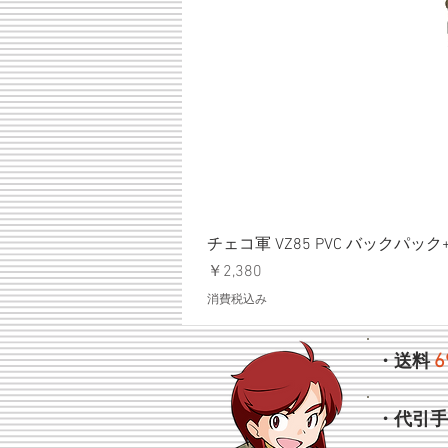
チェコ軍 VZ85 PVC バックパッ
価格
￥2,380
消費税込み
6
・送料
・代引