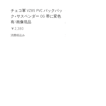
チェコ軍 VZ85 PVC バックパッ
チェコスロバキア軍 連
ク+サスペンダー OG 帯に変色
国章 ピンバッジ シルバ
有/画像現品
品デッドストック】の
価格
価格
￥2,380
￥398
消費税込み
消費税込み
メールマガジンに購読登録
利用規約に同意します
利用規約
はこちら
送信する