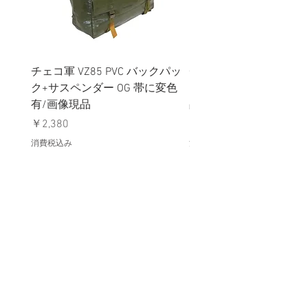
チェコ軍 VZ85 PVC バックパッ
チェコスロバキア軍 連
ク+サスペンダー OG 帯に変色
国章 ピンバッジ シルバ
有/画像現品
品デッドストック】の
価格
価格
￥2,380
￥398
消費税込み
消費税込み
メールマガジンに購読登録
利用規約に同意します
利用規約
はこちら