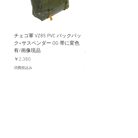
チェコ軍 VZ85 PVC バックパッ
チェコスロバキア軍 連
ク+サスペンダー OG 帯に変色
国章 ピンバッジ シルバ
有/画像現品
品デッドストック】の
価格
価格
￥2,380
￥398
消費税込み
消費税込み
メールマガジンに購読登録
利用規約に同意します
利用規約
はこちら