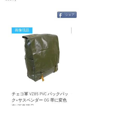
シェア
画像現品
新着
チェコ軍 VZ85 PVC バックパッ
チェコスロバキア軍 連
ク+サスペンダー OG 帯に変色
国章 ピンバッジ シルバ
有/画像現品
品デッドストック】の
価格
価格
￥2,380
￥398