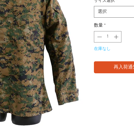
サイズ選択
*
選択
数量
*
在庫なし
再入荷通