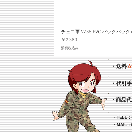
チェコ軍 VZ85 PVC バックパッ
価格
￥2,380
消費税込み
6
・送料
・代引
・商品代
・TELL：0
・MAIL：