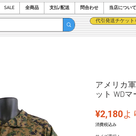
SALE
全商品
支払/配送
問合わせ
当店につい
代引発送チケット
アメリカ軍 
ット WD
¥2,180
よ
消費税込み