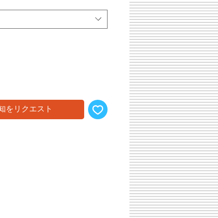
ル
価
格
知をリクエスト