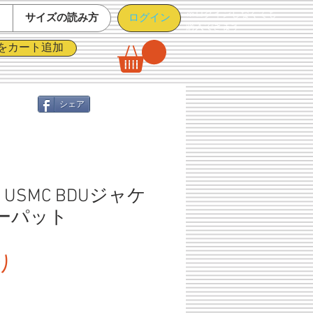
※ログインしなくても
ログイン
て
サイズの読み方
購入できます
をカート追加
シェア
USMC BDUジャケ
マーパット
セ
り
ー