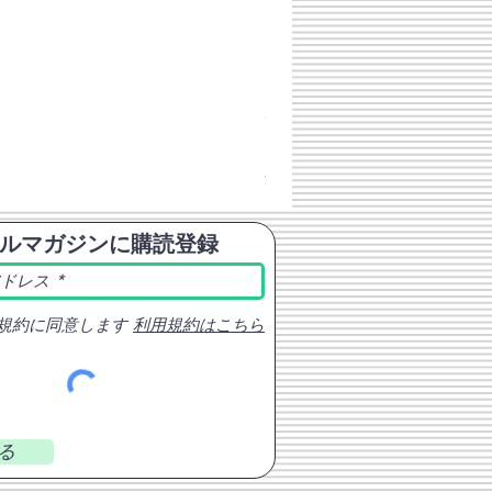
チェコスロバキア軍 連邦共
価格
￥398
消費税込み
ルマガジンに購読登録
規約に同意します
利用規約はこちら
る