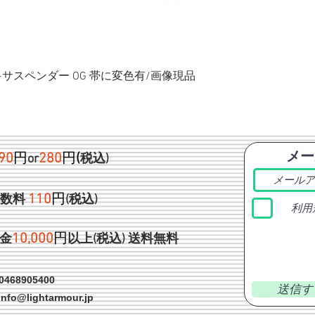
ク+サスペンダー OG 帯に変色有/画像現品
メー
90
円
280
円
(
or
税込)
1
10
円
手数料
(税込)
利用
1
0,000
円
金
以上(税込)
送料無料
468905400
送信す
info@lightarmour.jp