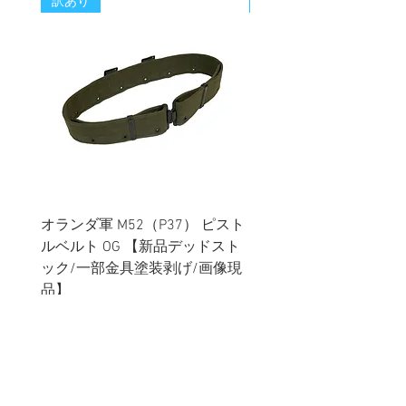
訳あり
新着
オランダ軍 M52（P37） ピスト
イギリス軍 ペルビック
ルベルト OG 【新品デッドスト
ターカバー グローイン
ック/一部金具塗装剥げ/画像現
ター MTP迷彩 【新品
品】
ック】
価格
価格
￥1,680
￥1,780
消費税込み
消費税込み
メールマガジンに購読登録