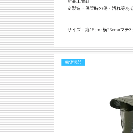
新品未開封
※製造・保管時の傷・汚れ等あ
サイズ：縦15cm×横23cm×マチ3
画像現品