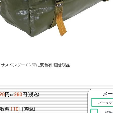
ク+サスペンダー OG 帯に変色有/画像現品
メー
90
円
280
円
(
or
税込)
1
10
円
手数料
(税込)
利用