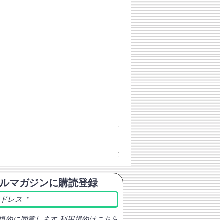
チェコスロバキア軍 連邦共
価格
￥398
消費税込み
ルマガジンに購読登録
規約に同意します
利用規約はこちら