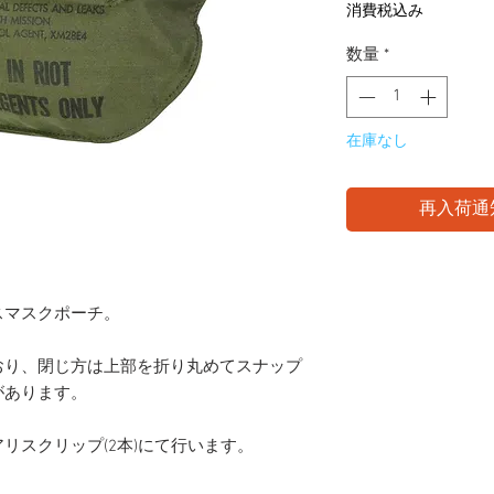
格
消費税込み
数量
*
在庫なし
再入荷通
スマスクポーチ。
おり、閉じ方は上部を折り丸めてスナップ
があります。
リスクリップ(2本)にて行います。