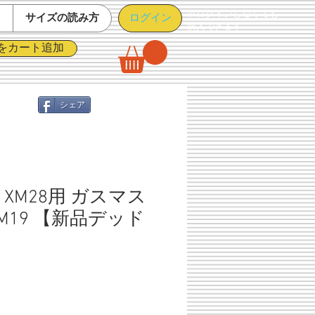
※ログインしなくても
ログイン
て
サイズの読み方
購入できます
をカート追加
シェア
XM28用 ガスマス
M19 【新品デッド