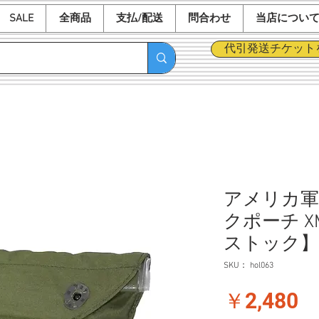
SALE
全商品
支払/配送
問合わせ
当店につい
代引発送チケット
アメリカ軍 
クポーチ X
ストック】
SKU： hol063
価
￥2,480