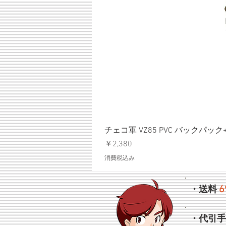
チェコ軍 VZ85 PVC バックパッ
価格
￥2,380
消費税込み
6
・送料
・代引