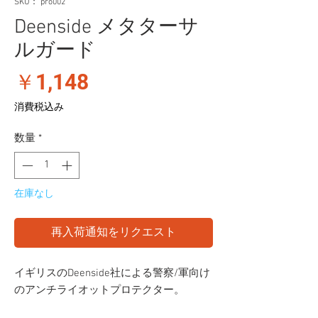
SKU： pro002
Deenside メタターサ
ルガード
価
￥1,148
格
消費税込み
数量
*
在庫なし
再入荷通知をリクエスト
イギリスのDeenside社による警察/軍向け
のアンチライオットプロテクター。