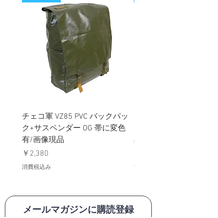
チェコ軍 VZ85 PVC バックパッ
チェコスロバキア軍 連
ク+サスペンダー OG 帯に変色
国章 ピンバッジ シルバ
有/画像現品
品デッドストック】の
価格
価格
￥2,380
￥398
消費税込み
消費税込み
メールマガジンに購読登録