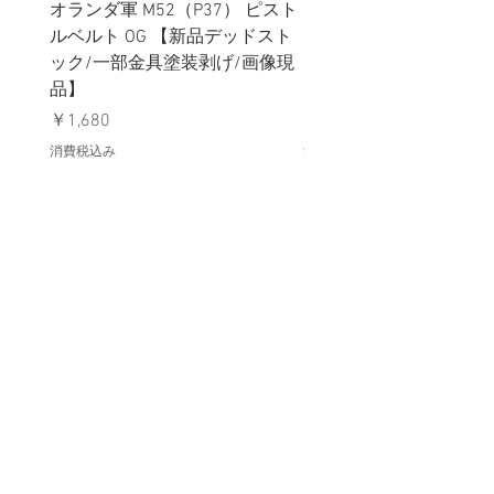
オランダ軍 M52（P37） ピスト
イギリス軍 ペルビック
ルベルト OG 【新品デッドスト
ターカバー グローイン
ック/一部金具塗装剥げ/画像現
ター MTP迷彩 【新品
品】
ック】
価格
価格
￥1,680
￥1,780
消費税込み
消費税込み
メールマガジンに購読登録
利用規約に同意します
利用規約
はこちら
送信する