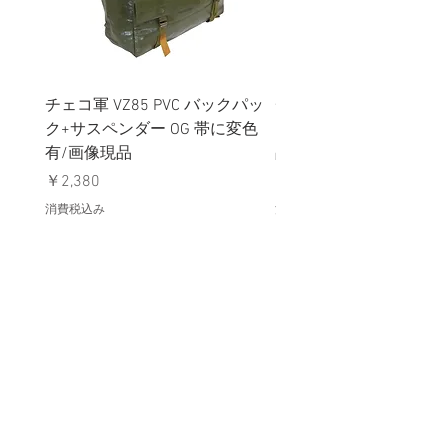
チェコ軍 VZ85 PVC バックパッ
チェコスロバキア軍 連
ク+サスペンダー OG 帯に変色
国章 ピンバッジ シルバ
有/画像現品
品デッドストック】の
価格
価格
￥2,380
￥398
消費税込み
消費税込み
メールマガジンに購読登録
利用規約に同意します
利用規約
はこちら