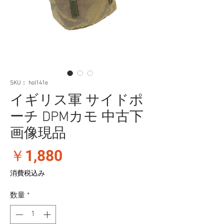
SKU： hol141e
イギリス軍 サイドポ
ーチ DPMカモ 中古下
画像現品
価
￥1,880
格
消費税込み
数量
*