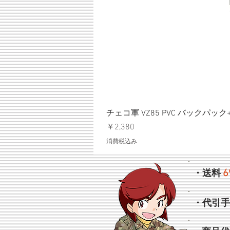
チェコ軍 VZ85 PVC バックパッ
価格
￥2,380
消費税込み
6
・送料
・代引