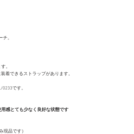
ーチ。
ます。
グに装着できるストラップがあります。
/0233です。
使用感とても少なく良好な状態です
み現品です）