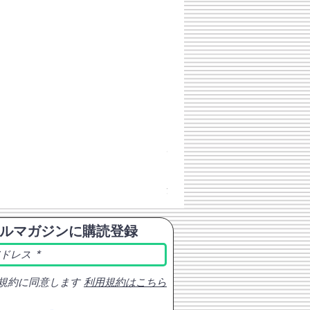
チェコスロバキア軍 連邦共
価格
￥398
消費税込み
ルマガジンに購読登録
規約に同意します
利用規約はこちら