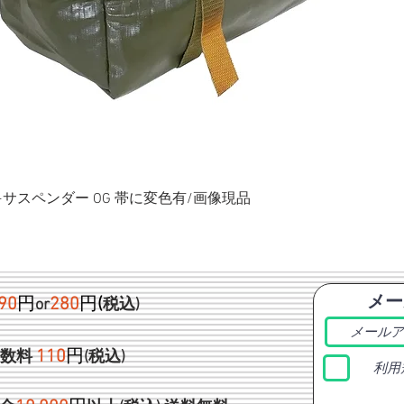
ク+サスペンダー OG 帯に変色有/画像現品
メー
90
円
280
円
(
or
税込)
1
10
円
手数料
(税込)
利用