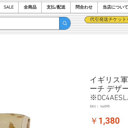
SALE
全商品
支払/配送
問合わせ
当店につい
代引発送チケット
イギリス軍
ーチ デザー
※DC4AESL
SKU： hol090
価
￥1,380