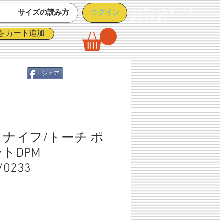
※ログインしなくても
ログイン
て
サイズの読み方
購入できます
をカート追加
シェア
 ナイフ/トーチ ポ
トDPM
/0233