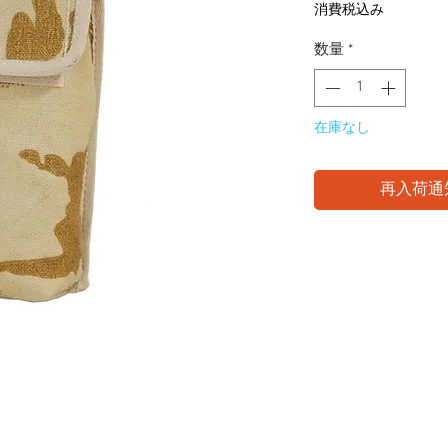
格
消費税込み
数量
*
在庫なし
再入荷通