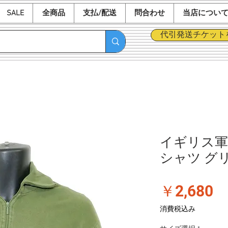
SALE
全商品
支払/配送
問合わせ
当店につい
代引発送チケット
イギリス軍 
シャツ グ
価
￥2,680
格
消費税込み