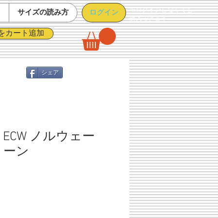
※ログインしなくても
ログイン
て
サイズの読み方
購入できます
をカート追加
シェア
ECW ノルウェー
リーン