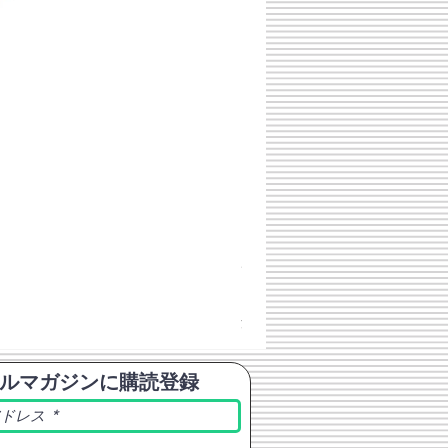
チェコスロバキア軍 連邦共
価格
￥398
消費税込み
ルマガジンに購読登録