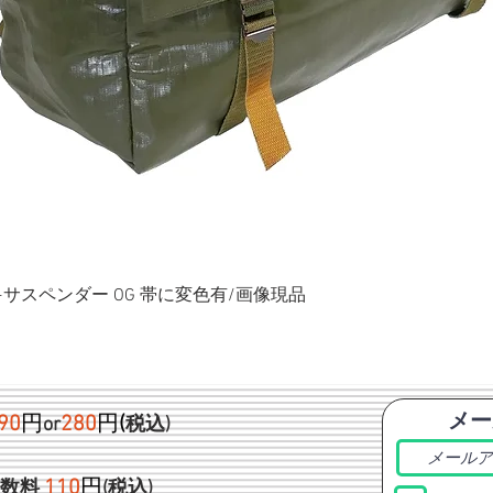
ク+サスペンダー OG 帯に変色有/画像現品
メー
90
円
280
円
(
or
税込)
1
10
円
手数料
(税込)