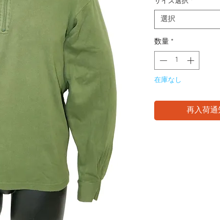
サイズ選択
*
選択
数量
*
在庫なし
再入荷通