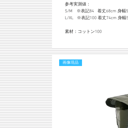
参考実測値：
S/M ※表記84 着丈68cm 身幅5
L/XL ※表記100 着丈74cm 身幅5
素材：コットン100
画像現品