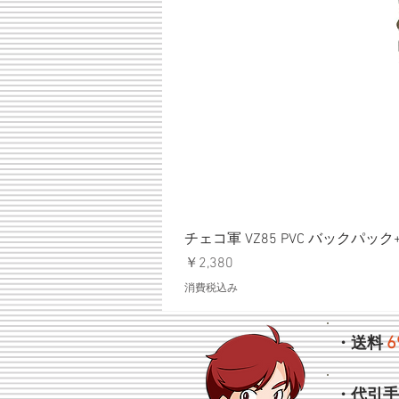
チェコ軍 VZ85 PVC バックパッ
価格
￥2,380
消費税込み
6
・送料
・代引