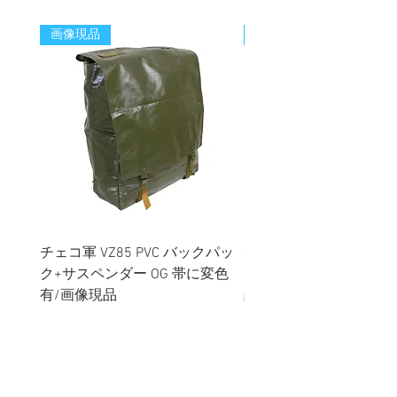
画像現品
新着
チェコ軍 VZ85 PVC バックパッ
チェコスロバキア軍 連
ク+サスペンダー OG 帯に変色
国章 ピンバッジ シルバ
有/画像現品
品デッドストック】の
価格
価格
￥2,380
￥398
消費税込み
消費税込み