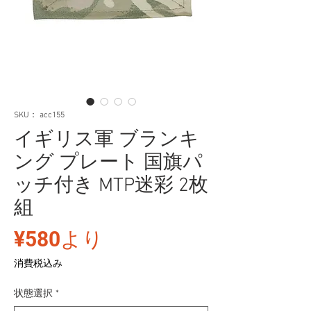
SKU： acc155
イギリス軍 ブランキ
ング プレート 国旗パ
ッチ付き MTP迷彩 2枚
組
セ
¥580
より
ー
消費税込み
ル
状態選択
*