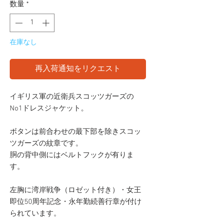
数量
*
在庫なし
再入荷通知をリクエスト
イギリス軍の近衛兵スコッツガーズの
No1ドレスジャケット。
ボタンは前合わせの最下部を除きスコッ
ツガーズの紋章です。
胴の背中側にはベルトフックが有りま
す。
左胸に湾岸戦争（ロゼット付き）・女王
即位50周年記念・永年勤続善行章が付け
られています。