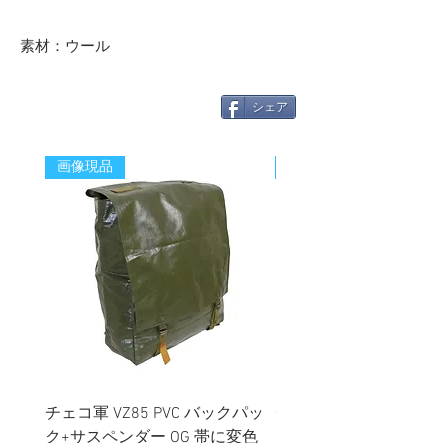
素材：ウール
シェア
画像現品
新着
チェコ軍 VZ85 PVC バックパッ
チェコスロバキア軍 連
ク+サスペンダー OG 帯に変色
国章 ピンバッジ シルバ