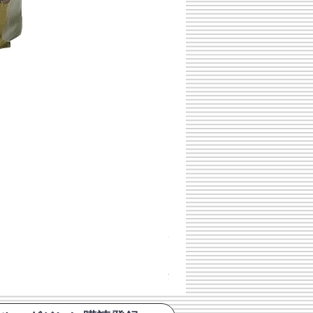
チェコスロバキア軍 連邦共
価格
￥398
消費税込み