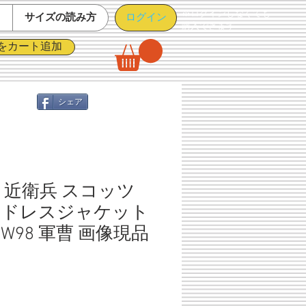
※ログインしなくても
ログイン
て
サイズの読み方
購入できます
をカート追加
シェア
 近衛兵 スコッツ
1 ドレスジャケット
08-W98 軍曹 画像現品