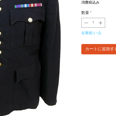
格
消費税込み
数量
*
在庫残り1点
カートに追加す