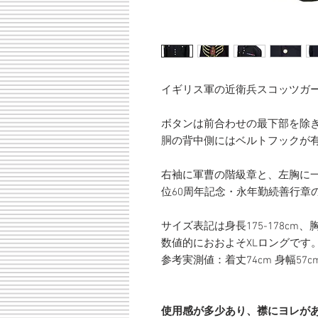
イギリス軍の近衛兵スコッツガー
ボタンは前合わせの最下部を除
胴の背中側にはベルトフックが
右袖に軍曹の階級章と、左胸に一
位60周年記念・永年勤続善行章
サイズ表記は身長175-178cm、胸囲
数値的におおよそXLロングです
参考実測値：着丈74cm 身幅57cm 
使用感が多少あり、襟にヨレが