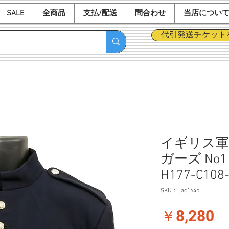
SALE
全商品
支払/配送
問合わせ
当店につい
代引発送チケット
イギリス軍
ガーズ No
H177-C1
SKU： jac164b
価
￥8,280