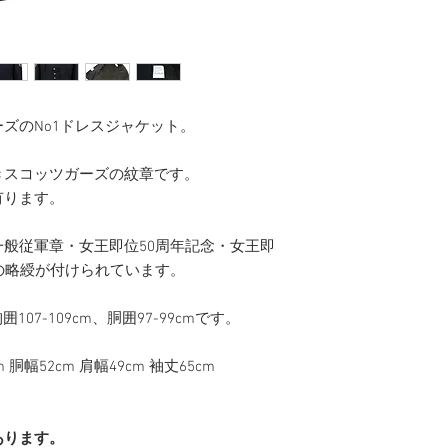
ズのNo1ドレスジャケット。
きスコッツガーズの紋章です。
有ります。
般従軍章・女王即位50周年記念・女王即
の略綬が付けられています。
107-109cm、胴囲97-99cmです。
。
胴幅52cm 肩幅49cm 袖丈65cm
あります。