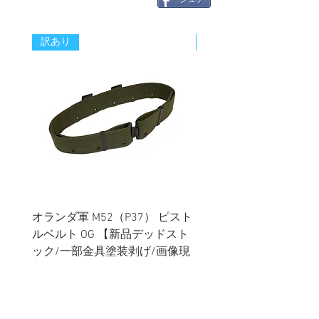
訳あり
新着
オランダ軍 M52（P37） ピスト
イギリス軍 ペルビック
ルベルト OG 【新品デッドスト
ターカバー グローイン
ック/一部金具塗装剥げ/画像現
ター MTP迷彩 【新品
品】
ック】
価格
価格
￥1,680
￥1,780
消費税込み
消費税込み