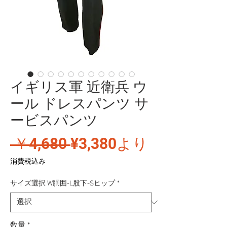
イギリス軍 近衛兵 ウ
ール ドレスパンツ サ
ービスパンツ
通
セ
 ￥4,680 
¥3,380
より
常
ー
消費税込み
価
ル
サイズ選択 W胴囲-L股下-Sヒップ
*
格
価
格
数量
*