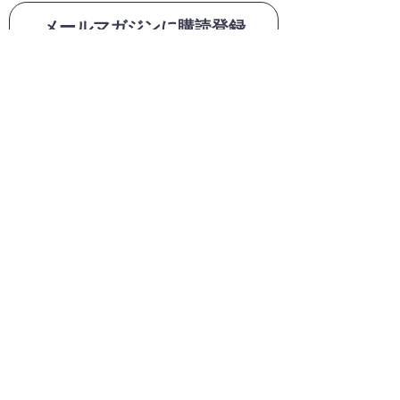
メールマガジンに購読登録
利用規約に同意します
利用規約
はこちら
送信する
1
0,000
円
・商品代金
以上(税込)
送料無料
6
90
円
280
円
(
・送料
or
税込)
1
10
円
・代引手数料
(税込)