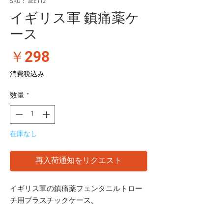
SKU： acc112
イギリス軍 鎮痛薬ケ
ース
価
￥298
格
消費税込み
数量
*
在庫なし
再入荷通知をリクエスト
イギリス軍の鎮痛薬フェンタニルトロー
チ用プラスチックケース。