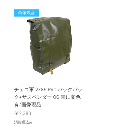
画像現品
新着
チェコ軍 VZ85 PVC バックパッ
チェコスロバキア軍 連
ク+サスペンダー OG 帯に変色
国章 ピンバッジ シルバ
有/画像現品
品デッドストック】の
価格
価格
￥2,380
￥398
消費税込み
消費税込み