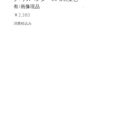
有/画像現品
品デッドストック】の
価格
価格
￥2,380
￥398
消費税込み
消費税込み
メールマガジンに購読登録
利用規約に同意します
利用規約
はこちら
送信する