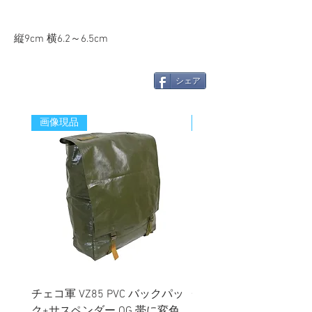
縦9cm 横6.2～6.5cm
シェア
画像現品
新着
チェコ軍 VZ85 PVC バックパッ
チェコスロバキア軍 連
ク+サスペンダー OG 帯に変色
国章 ピンバッジ シルバ