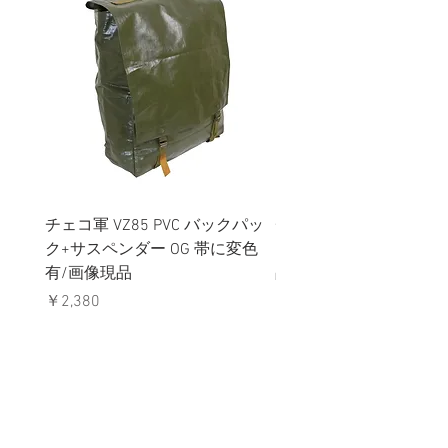
チェコ軍 VZ85 PVC バックパッ
チェコスロバキア軍 連
ク+サスペンダー OG 帯に変色
国章 ピンバッジ シルバ
有/画像現品
品デッドストック】の
価格
価格
￥2,380
￥398
消費税込み
消費税込み
メールマガジンに購読登録