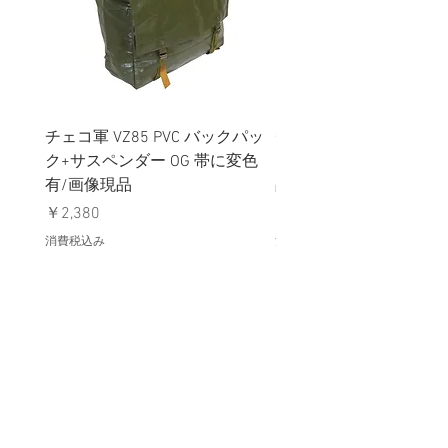
チェコ軍 VZ85 PVC バックパッ
チェコスロバキア軍 連
ク+サスペンダー OG 帯に変色
国章 ピンバッジ シルバ
有/画像現品
品デッドストック】の
価格
価格
￥2,380
￥398
消費税込み
消費税込み
メールマガジンに購読登録
利用規約に同意します
利用規約
はこちら