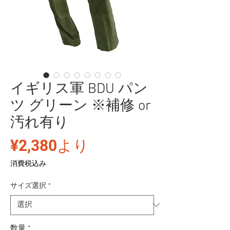
イギリス軍 BDU パン
ツ グリーン ※補修 or
汚れ有り
セ
¥2,380
より
ー
消費税込み
ル
サイズ選択
*
価
格
数量
*