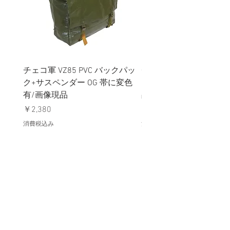
チェコ軍 VZ85 PVC バックパッ
チェコスロバキア軍 連
ク+サスペンダー OG 帯に変色
国章 ピンバッジ シルバ
有/画像現品
品デッドストック】の
価格
価格
￥2,380
￥398
消費税込み
消費税込み
メールマガジンに購読登録
利用規約に同意します
利用規約
はこちら