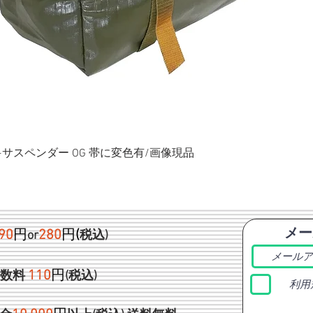
ク+サスペンダー OG 帯に変色有/画像現品
メー
90
円
280
円
(
or
税込)
1
10
円
手数料
(税込)
利用