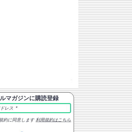
チェコスロバキア軍 連邦共
価格
￥398
消費税込み
ルマガジンに購読登録
規約に同意します
利用規約はこちら