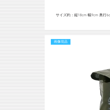
サイズ約：縦18cm 幅9cm 奥行6
画像現品