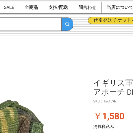
SALE
全商品
支払/配送
問合わせ
当店につい
代引発送チケット
イギリス軍 
アポーチ D
SKU： hol109b
価
￥1,580
格
消費税込み