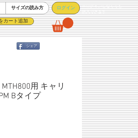
※ログインしなくても
ログイン
て
サイズの読み方
購入できます
をカート追加
シェア
MTH800用 キャリ
PM Bタイプ