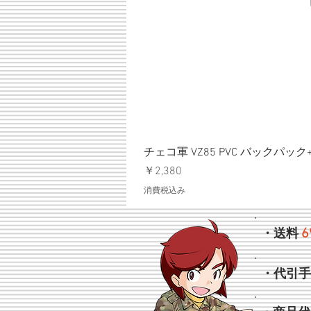
チェコ軍 VZ85 PVC バックパッ
価格
￥2,380
消費税込み
6
・送料
・代引