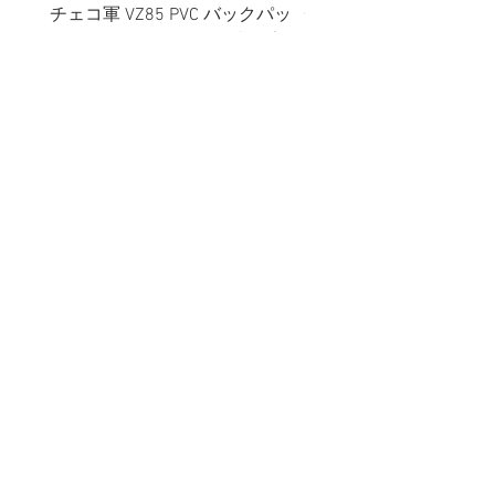
チェコ軍 VZ85 PVC バックパッ
チェコスロバキア軍 連
ク+サスペンダー OG ※帯に変色
国章 ピンバッジ シルバ
有
品デッドストック】の
価格
価格
￥2,380
￥398
消費税込み
消費税込み
メールマガジンに購読登録
利用規約に同意します
利用規約
はこちら
送信する