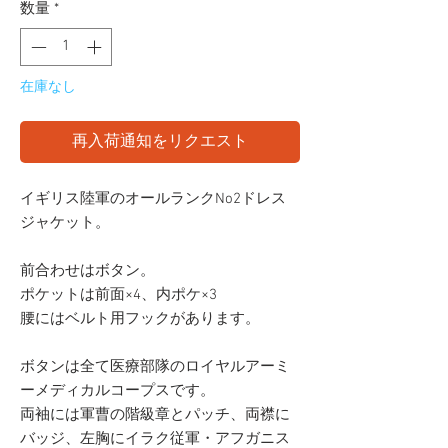
数量
*
在庫なし
再入荷通知をリクエスト
イギリス陸軍のオールランクNo2ドレス
ジャケット。
前合わせはボタン。
ポケットは前面×4、内ポケ×3
腰にはベルト用フックがあります。
ボタンは全て医療部隊のロイヤルアーミ
ーメディカルコープスです。
両袖には軍曹の階級章とパッチ、両襟に
バッジ、左胸にイラク従軍・アフガニス