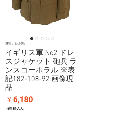
SKU： jac065e
イギリス軍 No2 ドレ
スジャケット 砲兵 ラ
ンスコーポラル ※表
記182-108-92 画像現
品
価
￥6,180
格
消費税込み