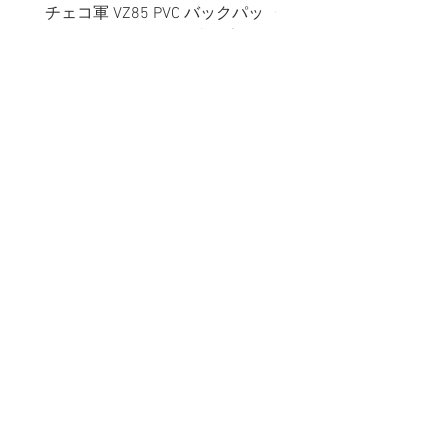
チェコ軍 VZ85 PVC バックパッ
チェコスロバキア軍 連
ク+サスペンダー OG 帯に変色
国章 ピンバッジ シルバ
有/画像現品
品デッドストック】の
価格
価格
￥2,380
￥398
消費税込み
消費税込み
メールマガジンに購読登録
利用規約に同意します
利用規約
はこちら
送信する