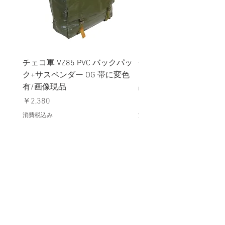
チェコ軍 VZ85 PVC バックパッ
チェコスロバキア軍 連
ク+サスペンダー OG 帯に変色
国章 ピンバッジ シルバ
有/画像現品
品デッドストック】の
価格
価格
￥2,380
￥398
消費税込み
消費税込み
メールマガジンに購読登録
利用規約に同意します
利用規約
はこちら