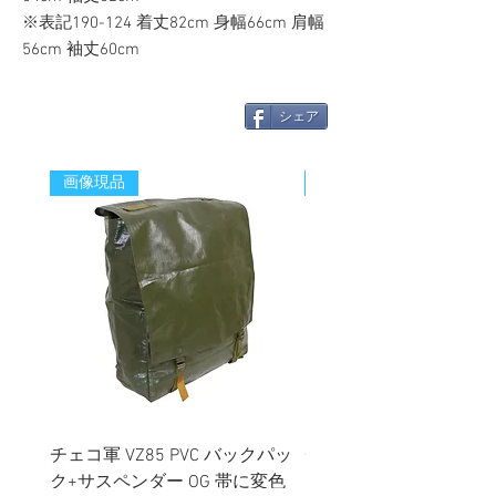
※表記190-124 着丈82cm 身幅66cm 肩幅
56cm 袖丈60cm
シェア
画像現品
新着
チェコ軍 VZ85 PVC バックパッ
チェコスロバキア軍 連
ク+サスペンダー OG 帯に変色
国章 ピンバッジ シルバ