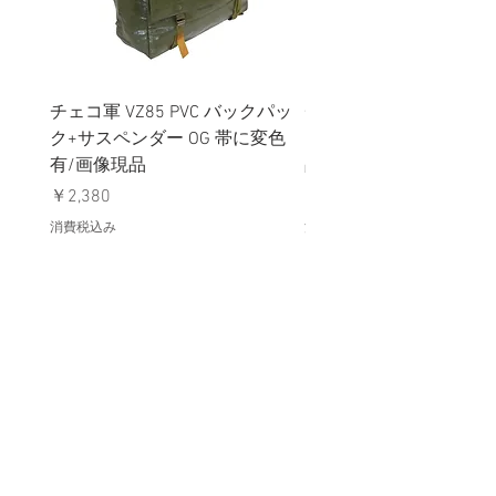
チェコ軍 VZ85 PVC バックパッ
チェコスロバキア軍 連
ク+サスペンダー OG 帯に変色
国章 ピンバッジ シルバ
有/画像現品
品デッドストック】の
価格
価格
￥2,380
￥398
消費税込み
消費税込み
メールマガジンに購読登録
利用規約に同意します
利用規約
はこちら