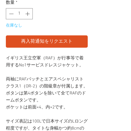
数量
*
在庫なし
再入荷通知をリクエスト
イギリス王立空軍（RAF）が行事等で着
用するNo1サービスドレスジャケット。
両袖にRAFパッチとエアスペシャリスト
クラス1（OR-2）の階級章が付属します。
ボタンは第4ボタンを除いて全てRAFのド
ームボタンです。
ポケットは前面×4、内×2です。
サイズ表記は100Lで日本サイズのLロング
程度ですが、タイトな身幅かつ約8cmの