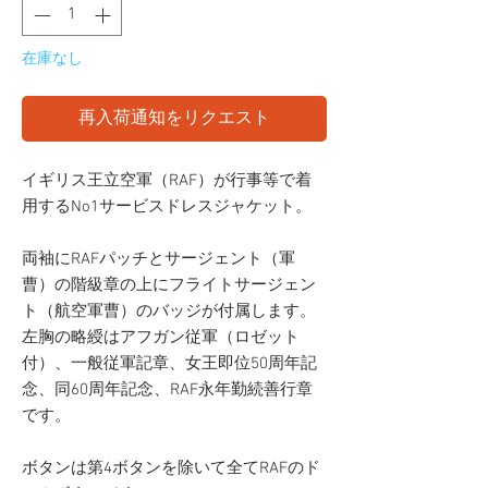
在庫なし
再入荷通知をリクエスト
イギリス王立空軍（RAF）が行事等で着
用するNo1サービスドレスジャケット。
両袖にRAFパッチとサージェント（軍
曹）の階級章の上にフライトサージェン
ト（航空軍曹）のバッジが付属します。
左胸の略綬はアフガン従軍（ロゼット
付）、一般従軍記章、女王即位50周年記
念、同60周年記念、RAF永年勤続善行章
です。
ボタンは第4ボタンを除いて全てRAFのド