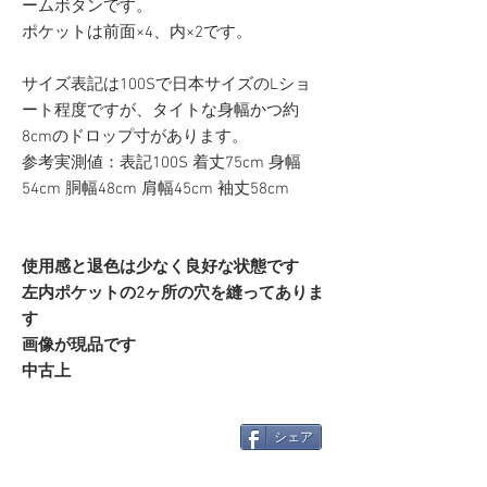
ームボタンです。
ポケットは前面×4、内×2です。
サイズ表記は100Sで日本サイズのLショ
ート程度ですが、タイトな身幅かつ約
8cmのドロップ寸があります。
参考実測値：表記100S 着丈75cm 身幅
54cm 胴幅48cm 肩幅45cm 袖丈58cm
使用感と退色は少なく良好な状態です
左内ポケットの2ヶ所の穴を縫ってありま
す
画像が現品です
中古上
シェア