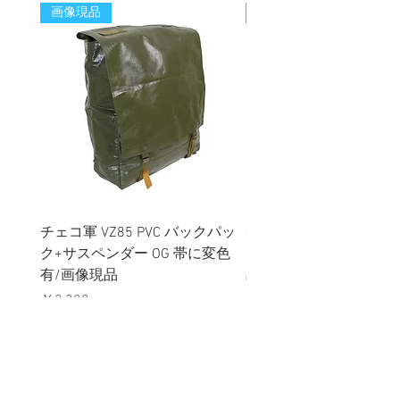
画像現品
新着
チェコ軍 VZ85 PVC バックパッ
チェコスロバキア軍 連
ク+サスペンダー OG 帯に変色
国章 ピンバッジ シルバ
有/画像現品
品デッドストック】の
価格
価格
￥2,380
￥398
消費税込み
消費税込み