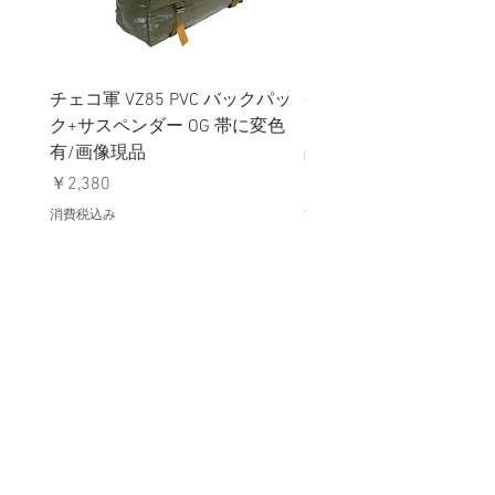
チェコ軍 VZ85 PVC バックパッ
チェコスロバキア軍 連
ク+サスペンダー OG 帯に変色
国章 ピンバッジ シルバ
有/画像現品
品デッドストック】の
価格
価格
￥2,380
￥398
消費税込み
消費税込み
メールマガジンに購読登録
利用規約に同意します
利用規約
はこちら