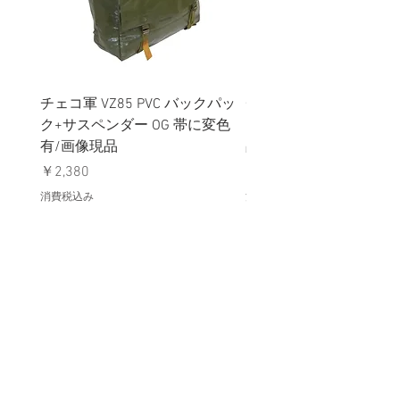
チェコ軍 VZ85 PVC バックパッ
チェコスロバキア軍 連
ク+サスペンダー OG 帯に変色
国章 ピンバッジ シルバ
有/画像現品
品デッドストック】の
価格
価格
￥2,380
￥398
消費税込み
消費税込み
メールマガジンに購読登録
利用規約に同意します
利用規約
はこちら