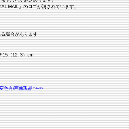
AL MAIL」のロゴが消されています。
ある場合があります
15（12+3）cm
に変色有/画像現品
価格
￥2,380