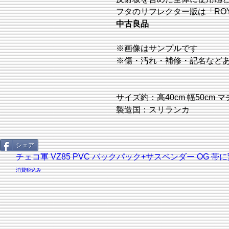
フタのリフレクター版は「ROY
中古良品
※画像はサンプルです
※傷・汚れ・補修・記名など
サイズ約：高40cm 幅50cm マチ
製造国：スリランカ
シェア
画像現品
チェコ軍 VZ85 PVC バックパック+サスペンダー OG 帯
消費税込み