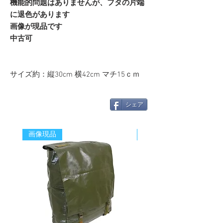
機能的問題はありませんが、フタの片端
に退色があります
画像が現品です
中古可
サイズ約：縦30cm 横42cm マチ15ｃｍ
シェア
画像現品
新着