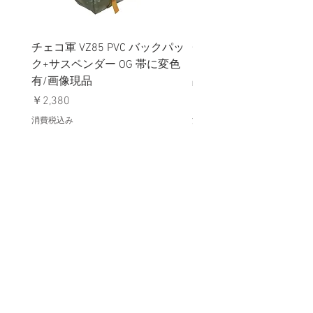
チェコ軍 VZ85 PVC バックパッ
チェコスロバキア軍 連
ク+サスペンダー OG 帯に変色
国章 ピンバッジ シルバ
有/画像現品
品デッドストック】の
価格
価格
￥2,380
￥398
消費税込み
消費税込み
メールマガジンに購読登録
利用規約に同意します
利用規約
はこちら
送信する