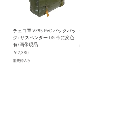
チェコ軍 VZ85 PVC バックパッ
チェコスロバキア軍 連
ク+サスペンダー OG 帯に変色
国章 ピンバッジ シルバ
有/画像現品
品デッドストック】の
価格
価格
￥2,380
￥398
消費税込み
消費税込み
メールマガジンに購読登録
利用規約に同意します
利用規約
はこちら