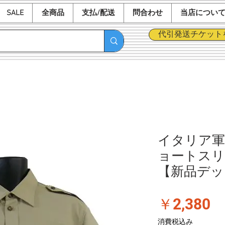
SALE
全商品
支払/配送
問合わせ
当店につい
代引発送チケット
イタリア軍
ョートスリ
【新品デッ
価
￥2,380
格
消費税込み