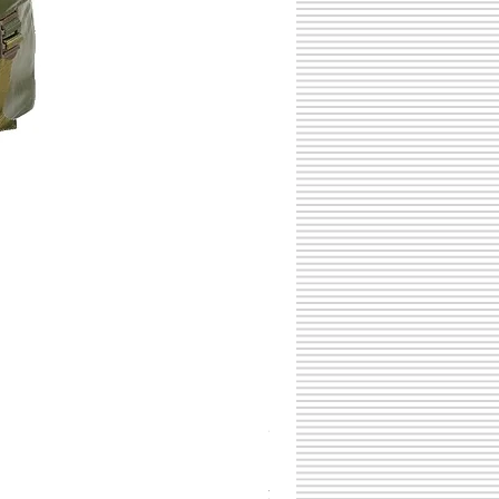
チェコスロバキア軍 連邦共
価格
￥398
消費税込み