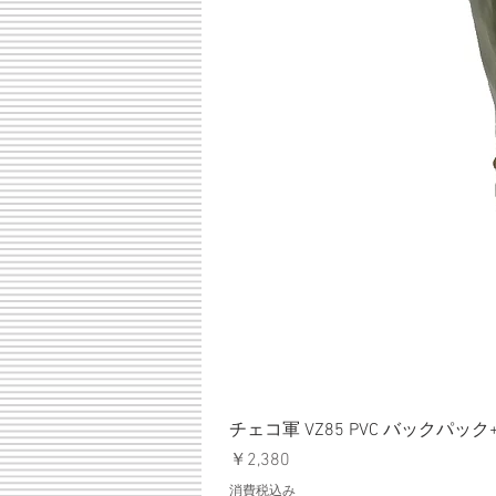
チェコ軍 VZ85 PVC バックパッ
価格
￥2,380
消費税込み