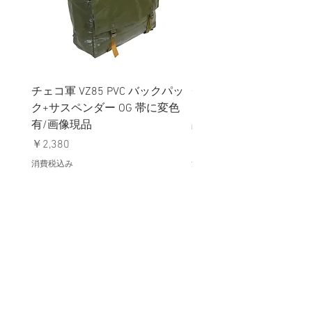
チェコ軍 VZ85 PVC バックパッ
チェコスロバキア軍 連
ク+サスペンダー OG 帯に変色
国章 ピンバッジ シルバ
有/画像現品
品デッドストック】の
価格
価格
￥2,380
￥398
消費税込み
消費税込み
メールマガジンに購読登録
利用規約に同意します
利用規約
はこちら