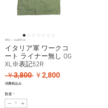
SKU： coa031ca
イタリア軍 ワークコ
ート ライナー無し OG
XL※表記52R
通
セ
 ￥3,800 
￥2,800
常
ー
消費税込み
価
ル
数量
*
格
価