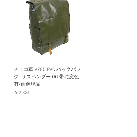
チェコ軍 VZ85 PVC バックパッ
チェコスロバキア軍 連
ク+サスペンダー OG 帯に変色
国章 ピンバッジ シルバ
有/画像現品
品デッドストック】の
価格
価格
￥2,380
￥398
消費税込み
消費税込み
メールマガジンに購読登録