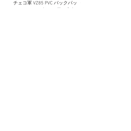
チェコ軍 VZ85 PVC バックパッ
チェコスロバキア軍 連
ク+サスペンダー OG 帯に変色
国章 ピンバッジ シルバ
有/画像現品
品デッドストック】の
価格
価格
￥2,380
￥398
消費税込み
消費税込み
メールマガジンに購読登録
利用規約に同意します
利用規約
はこちら
送信する