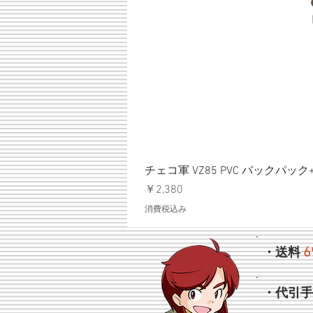
チェコ軍 VZ85 PVC バックパッ
価格
￥2,380
消費税込み
6
・送料
・代引