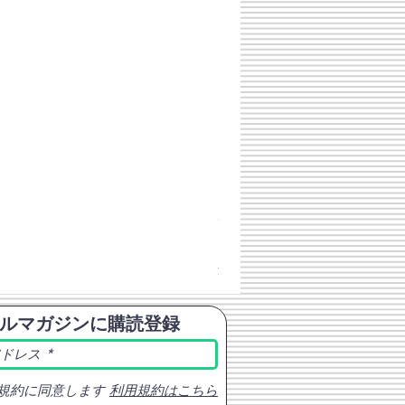
チェコスロバキア軍 連邦共
価格
￥398
消費税込み
ルマガジンに購読登録
規約に同意します
利用規約はこちら