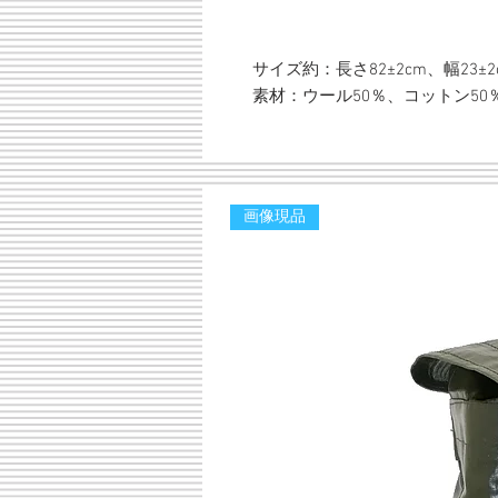
サイズ約：長さ82±2cm、幅23±2
素材：ウール50％、コットン50
画像現品