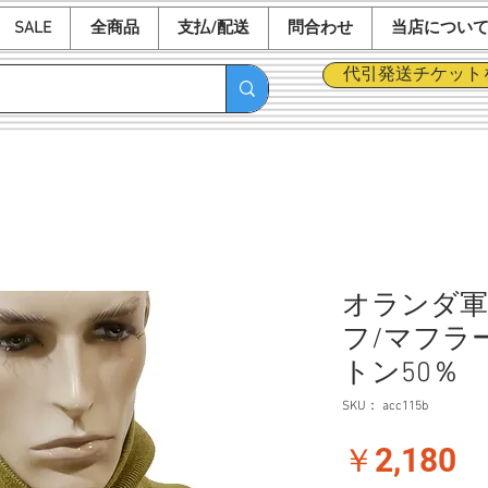
SALE
全商品
支払/配送
問合わせ
当店につい
代引発送チケット
オランダ軍
フ/マフラ
トン50％
SKU： acc115b
価
￥2,180