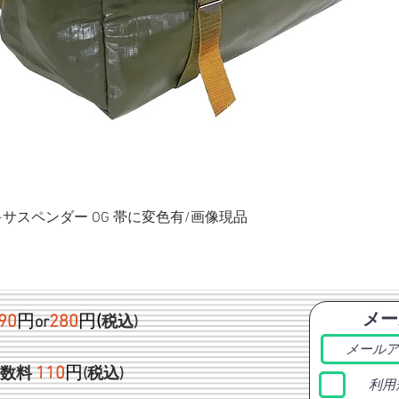
ク+サスペンダー OG 帯に変色有/画像現品
メー
90
円
280
円
(
or
税込)
1
10
円
手数料
(税込)
利用