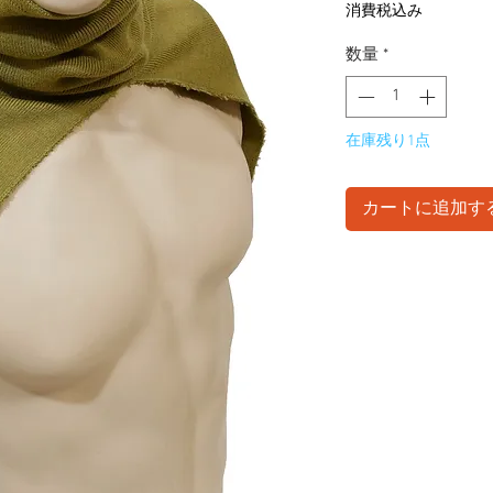
格
消費税込み
数量
*
在庫残り1点
カートに追加す