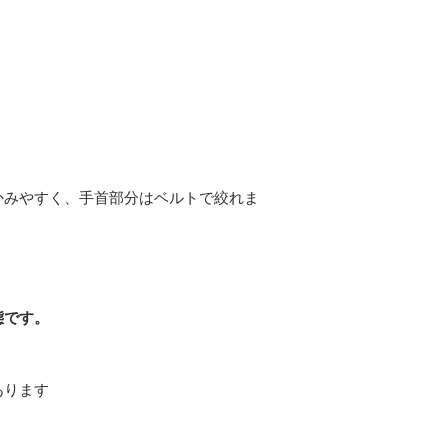
かみやすく、手首部分はベルトで絞れま
。
態です。
あります