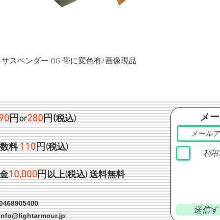
ク+サスペンダー OG 帯に変色有/画像現品
メー
90
円
280
円
(
or
税込)
1
10
円
手数料
(税込)
利用
1
0,000
円
金
以上(税込)
送料無料
468905400
送信す
info@lightarmour.jp