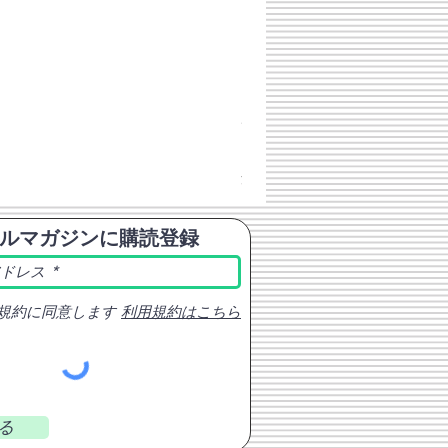
チェコスロバキア軍 連邦共
価格
￥398
消費税込み
ルマガジンに購読登録
規約に同意します
利用規約はこちら
る