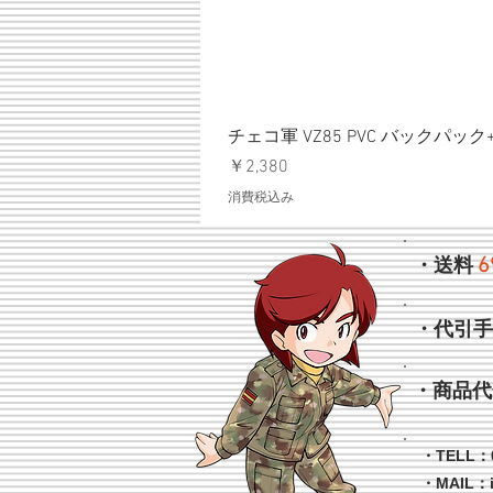
チェコ軍 VZ85 PVC バックパッ
価格
￥2,380
消費税込み
6
・送料
・代引
・商品代
・TELL：0
・MAIL：