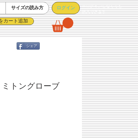
※ログインしなくても
ログイン
て
サイズの読み方
購入できます
をカート追加
シェア
 ミトングローブ
ト