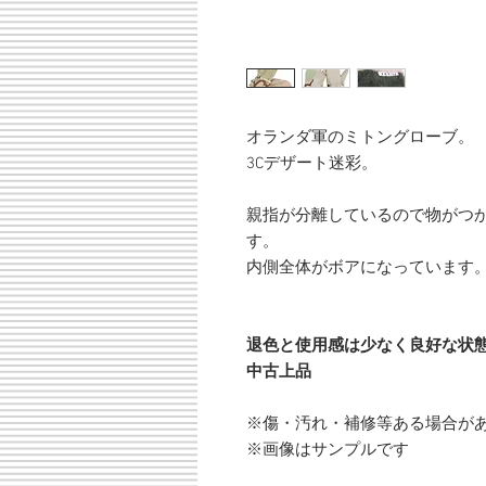
オランダ軍のミトングローブ。
3Cデザート迷彩。
親指が分離しているので物がつ
す。
内側全体がボアになっています
退色と使用感は少なく良好な状
中古上品
※傷・汚れ・補修等ある場合が
※画像はサンプルです