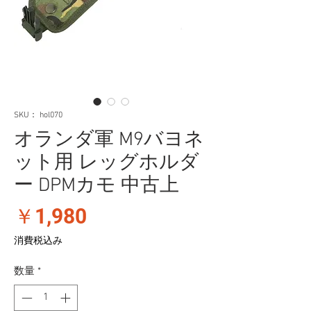
SKU： hol070
オランダ軍 M9バヨネ
ット用 レッグホルダ
ー DPMカモ 中古上
価
￥1,980
格
消費税込み
数量
*