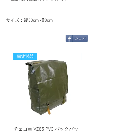
サイズ：縦33cm 横8cm
シェア
画像現品
新着
チェコ軍 VZ85 PVC バックパッ
チェコスロバキア軍 連