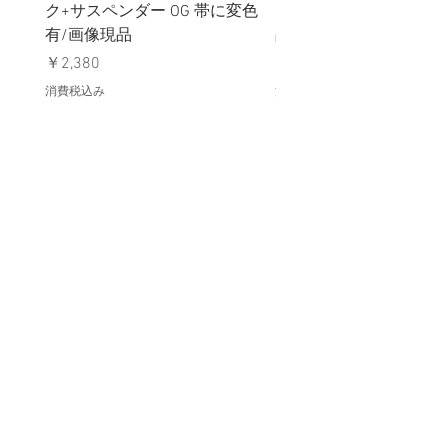
ク+サスペンダー OG 帯に変色
国章 ピンバッジ シルバ
有/画像現品
品デッドストック】の
価格
価格
￥2,380
￥398
消費税込み
消費税込み
メールマガジンに購読登録
利用規約に同意します
利用規約
はこちら
送信する