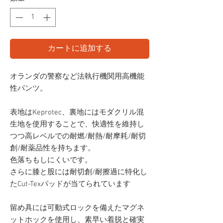
カートに追加する
オランダの警察など法執行機関用高機能
性パンツ。
表地はKeprotec、裏地にはモダクリル混
生地を使用することで、快適性を維持し
つつ高レベルでの耐燃/耐熱/耐摩耗/耐切
創/耐薬品性を持ちます。
色落ちもしにくいです。
さらに膝と股には耐切創/耐擦過に特化し
たCut-Texパッドが当てられています
留め具には可動式ロックを備えたマグネ
ットホックを使用し、素早い着脱と確実